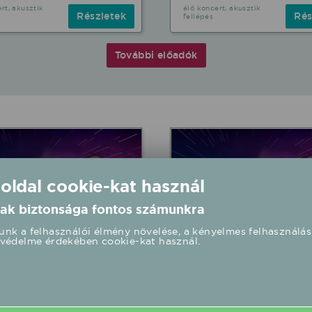
rt, akusztik
élő koncert, akusztik
Részletek
Rés
fellépés
További előadók
 oldal cookie-kat használ
ak biztonsága fontos számunkra
nk a felhasználói élmény növelése, a kényelmes felhasználás
védelme érdekében cookie-kat használ.
ub 2026/08/22 21:00
4F-Club 2026/08/29 17:
t - település központja
"Bervai Modellező Pálya
és
fellépés
jén Népkert - település
Eger "Bervai Modellező Pá