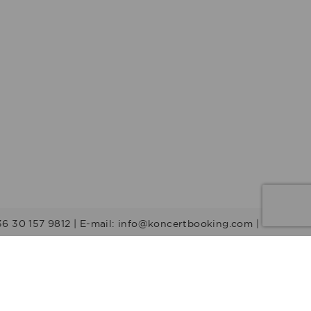
36 30 157 9812 | E-mail: info@koncertbooking.com |
Stílusok