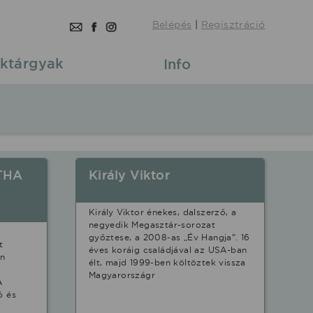
Belépés
|
Regisztráció
ktárgyak
Info
 THA
Király Viktor
Király Viktor énekes, dalszerző, a
negyedik Megasztár-sorozat
győztese, a 2008-as „Év Hangja”. 16
t
éves koráig családjával az USA-ban
an
élt, majd 1999-ben költöztek vissza
Magyarországr
A
ó és