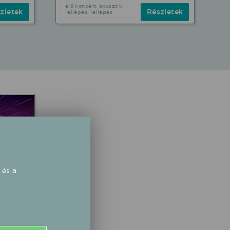
élő koncert, akusztik
zletek
Részletek
fellépés, fellépés
 és a
00
"
lya"