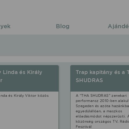
yek
Blog
Ajándé
y Linda és Király
Trap kapitány és a
r
SHUDRAS
Linda és Király Viktor közös
A “THA SHUDRAS” zenekari
performansz 2010-ben alakul
Szegeden és azóta hazánkb
egyedülállóan, a maszkos
előadásmódot népszerűsíti. 
közönség országos TV, Rádi
Fesztivál