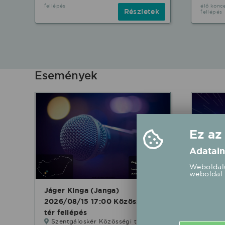
fellépés
élő konce
Részletek
fellépés
Események
Ez az
Adatain
Weboldalu
weboldal 
Jáger Kinga (Janga)
4F-Cl
2026/08/15 17:00 Közösségi
Népker
tér fellépés
fellép
Szentgáloskér Közösségi tér
Érsem