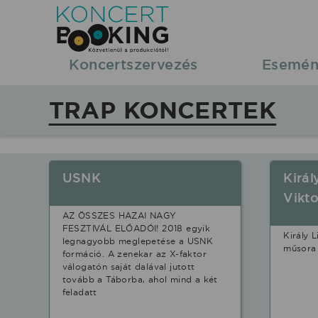
Koncertbooking
|
Koncertszervezés
Esemén
Koncertszervezés
TRAP KONCERTEK
|
Koncertek
USNK
Királ
|
Vikto
AZ ÖSSZES HAZAI NAGY
fellépések
FESZTIVÁL ELŐADÓI! 2018 egyik
Király 
legnagyobb meglepetése a USNK
műsora
formáció. A zenekar az X-faktor
Trap
válogatón saját dalával jutott
tovább a Táborba, ahol mind a két
feladatt
stílusban.