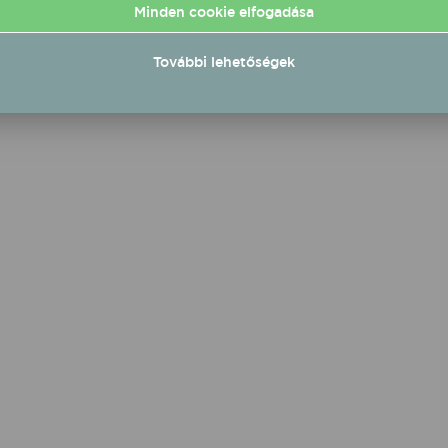
tja
Minden cookie elfogadása
2026.08.29 17:00 UTC+2
08.22 21:00 UTC+3
További lehetőségek
Részletek
Rés
Ingyenes