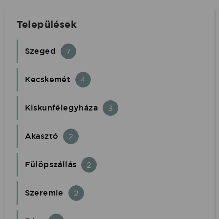
Települések
Szeged
7
Kecskemét
4
Kiskunfélegyháza
3
Akasztó
2
Fülöpszállás
2
Szeremle
2