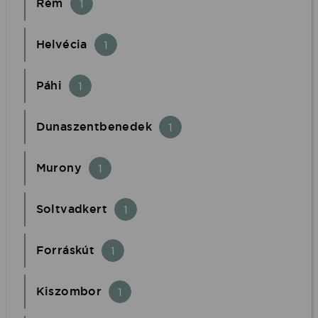
Rém
1
Helvécia
1
Páhi
1
Dunaszentbenedek
1
Murony
1
Soltvadkert
1
Forráskút
1
Kiszombor
1