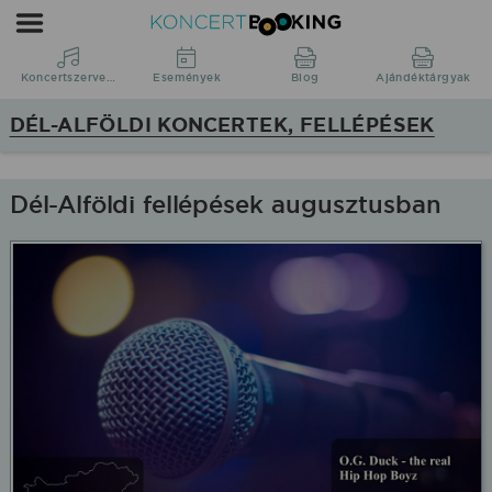
Koncertbooking
|
Koncertszervezés
Koncertszervezés
Események
Blog
Ajándéktárgyak
|
DÉL-ALFÖLDI KONCERTEK, FELLÉPÉSEK
Koncertek
Dél-
Alföld
Dél-Alföldi fellépések augusztusban
régióban