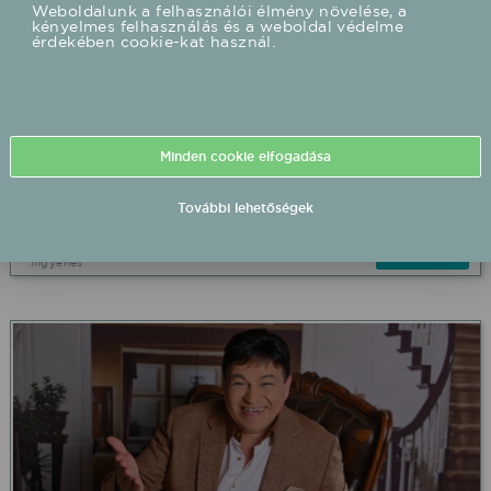
Weboldalunk a felhasználói élmény növelése, a
kényelmes felhasználás és a weboldal védelme
érdekében cookie-kat használ.
Bestiák Retro Őrület - Miss Bee 2026/09/11 21:00
Minden cookie elfogadása
Szabadtér fellépés
Akasztó Szabadtér
További lehetőségek
2026.09.11 21:00 UTC+2
Részletek
Ingyenes