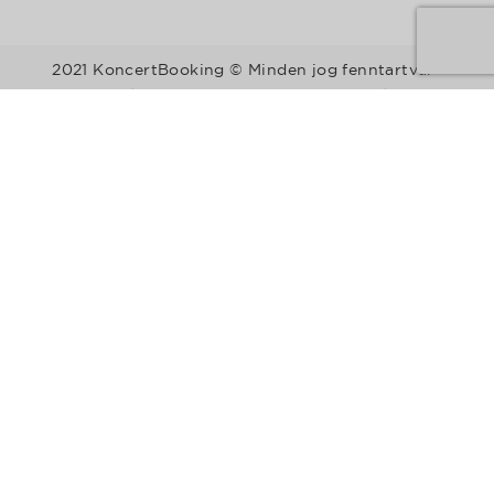
2021 KoncertBooking © Minden jog fenntartva.
Kapcsolat | Telefonszám: +36 30 157 9812 | E-mail:
info@koncertbooking.com |
Megyék
Régiók
Előadók
Stílusok