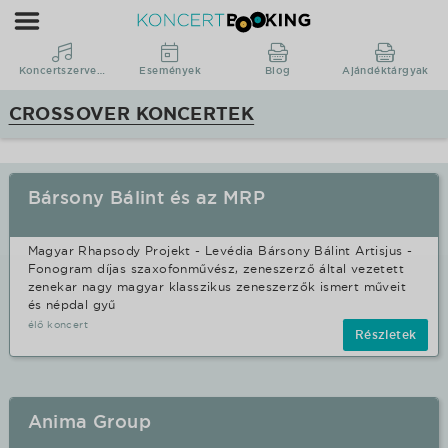
Koncertbooking
|
Koncertszervezés
Koncertszervezés
Események
Blog
Ajándéktárgyak
|
CROSSOVER KONCERTEK
Koncertek
|
fellépések
Bársony Bálint és az MRP
Crossover
stílusban.
Magyar Rhapsody Projekt - Levédia Bársony Bálint Artisjus -
Fonogram díjas szaxofonművész, zeneszerző által vezetett
zenekar nagy magyar klasszikus zeneszerzők ismert műveit
és népdal gyű
élő koncert
Részletek
Anima Group