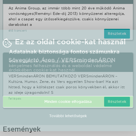
Az Anima Group, az immár több mint 20 éve működő Anima
vonósnégyes(Reményi Ede-díj 2013) könnyűzenei alteregója,
ahol a csapat egy ütősselkiegészülve, csakis könnyűzenei
darabokat a
élő koncert
Részletek
Ez az oldal cookie-kat használ
Adatainak biztonsága fontos számunkra
Sövegjártó Áron / VERSmindenÁRON
Weboldalunk a felhasználói élmény növelése, a
kényelmes felhasználás és a weboldal védelme
érdekében cookie-kat használ.
VERSmindenÁRON BEMUTATKOZÓ VERSmindenÁRON –
Kultúra, Humor, Zene, és Vers egyetlen Show-ban! Ha azt
hitted, hogy a költészet csak poros könyvekben él, akkor itt
az ideje újragondolni! S
fellépés
Részletek
Minden cookie elfogadása
További lehetőségek
Események