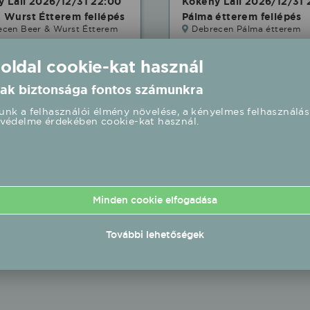
 Lali 2026/12/31 22:00
Kökény Lali 2026/12/31 
 Wurst Étterem fellépés
Pálma étterem fellépés
ecen Beer & Wurst Étterem
Debrecen Pálma étterem
2.31 22:00 UTC+1
2026.12.31 23:00 UTC+1
 oldal cookie-kat használ
Részletek
Rés
ak biztonsága fontos számunkra
nk a felhasználói élmény növelése, a kényelmes felhasználás
védelme érdekében cookie-kat használ.
Minden cookie elfogadása
További lehetőségek