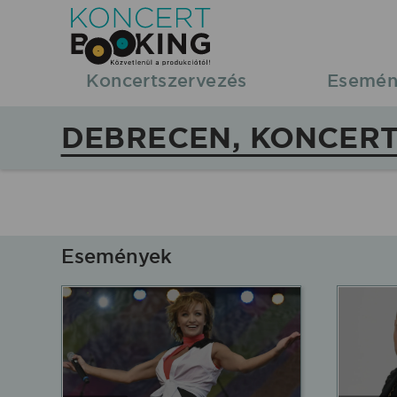
KoncertBooking
|
Koncertszervezés
Esemén
Koncertszervezés
DEBRECEN, KONCERT
|
Debrecen,
koncertek,
Események
fellépések