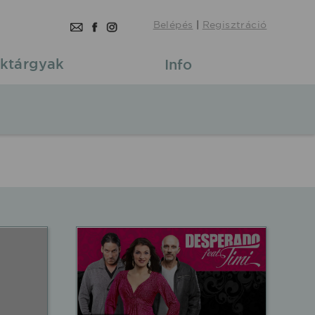
Belépés
|
Regisztráció
ktárgyak
Info