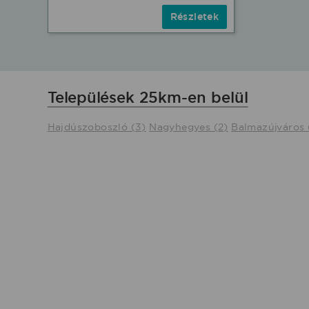
Részletek
Települések 25km-en belül
Hajdúszoboszló (3)
Nagyhegyes (2)
Balmazújváros 