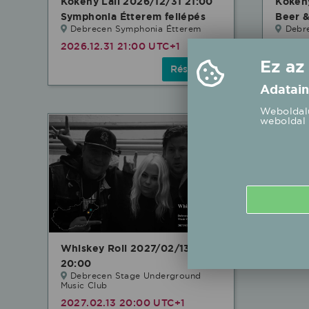
Kökény Lali 2026/12/31 21:00
Kökény
Symphonia Étterem fellépés
Beer &
Debrecen Symphonia Étterem
Debr
2026.12.31 21:00 UTC+1
2026.1
Ez az
Részletek
Adatain
Weboldalu
weboldal 
Whiskey Roll 2027/02/13
20:00
Debrecen Stage Underground
Music Club
2027.02.13 20:00 UTC+1