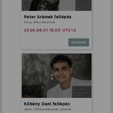
Peter Srámek fellépés
Kóny, Bika fesztivál
2026.08.01 18:00 UTC+2
Részletek
Kökény Dani fellépés
Jákó, (Önkormányzat udvara)