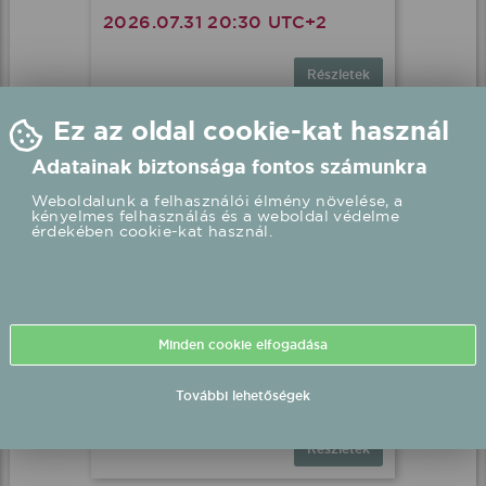
2026.07.31 20:30 UTC+2
Részletek
Minden cookie elfogadása
További lehetőségek
Peter Srámek fellépés
Nyíregyháza, Sóstó Garden
2026.07.31 21:30 UTC+2
Részletek