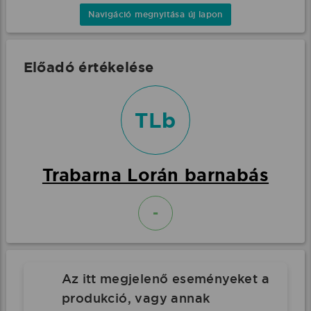
Navigáció megnyitása új lapon
Előadó értékelése
TLb
Trabarna Lorán barnabás
-
Az itt megjelenő eseményeket a
produkció, vagy annak