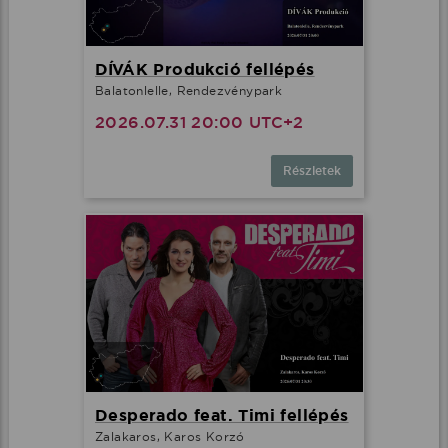
DÍVÁK Produkció fellépés
Balatonlelle, Rendezvénypark
2026.07.31 20:00 UTC+2
Részletek
Ez az oldal cookie-kat használ
Adatainak biztonsága fontos számunkra
Weboldalunk a felhasználói élmény növelése, a
kényelmes felhasználás és a weboldal védelme
Desperado feat. Timi fellépés
érdekében cookie-kat használ.
Zalakaros, Karos Korzó