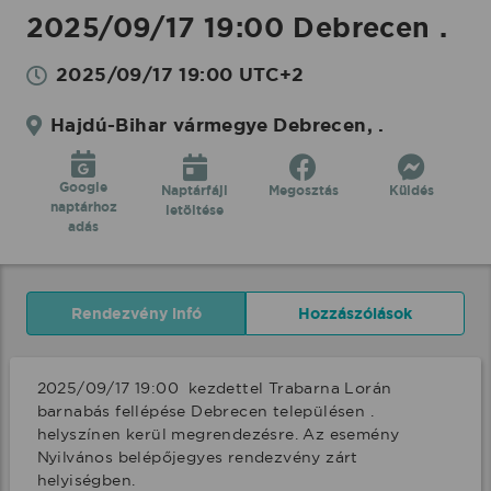
2025/09/17 19:00 Debrecen .
2025/09/17 19:00 UTC+2
Hajdú-Bihar vármegye Debrecen, .
Google
Naptárfájl
Megosztás
Küldés
naptárhoz
letöltése
adás
Rendezvény infó
Hozzászólások
2025/09/17 19:00  kezdettel Trabarna Lorán 
barnabás fellépése Debrecen településen . 
helyszínen kerül megrendezésre. Az esemény 
Nyilvános belépőjegyes rendezvény zárt 
helyiségben.