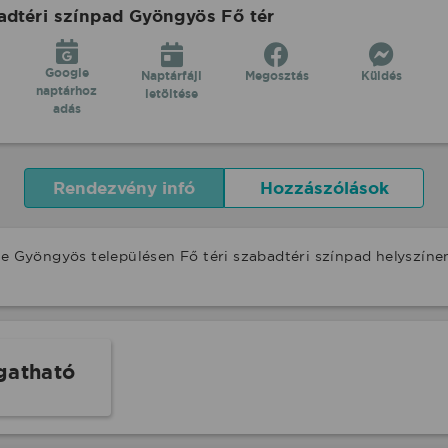
adtéri színpad Gyöngyös Fő tér
Google
Naptárfájl
Megosztás
Küldés
naptárhoz
letöltése
adás
Rendezvény infó
Hozzászólások
se Gyöngyös településen Fő téri szabadtéri színpad helyszín
gatható