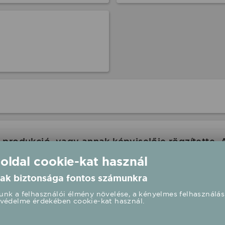
produkció, vagy annak képviselője rögzítette. 
com ennek kapcsán felelősséget nem tud vállalni
 oldal cookie-kat használ
 oldalán is a rendezvény paramétereit.
ak biztonsága fontos számunkra
nk a felhasználói élmény növelése, a kényelmes felhasználás
védelme érdekében cookie-kat használ.