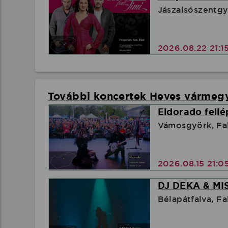
Jászalsószentgy
2026.08.22 21:1
További koncertek Heves vármeg
Eldorado fellé
Vámosgyörk, Fa
2026.08.15 21:0
DJ DEKA & MI
Bélapátfalva, F