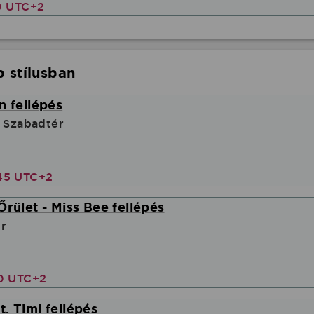
0 UTC+2
 stílusban
n fellépés
, Szabadtér
45 UTC+2
Őrület - Miss Bee fellépés
r
00 UTC+2
. Timi fellépés