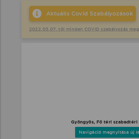
Aktuális Covid Szabályozások
2022.03.07. től minden COVID szabályozás me
Gyöngyös, Fő téri szabadtéri
Navigáció megnyitása új l