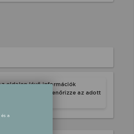
Az oldalon lévő információk
. Indulás előtt ellenőrizze az adott
 és a