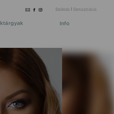
Belépés
|
Regisztráció
ktárgyak
Info