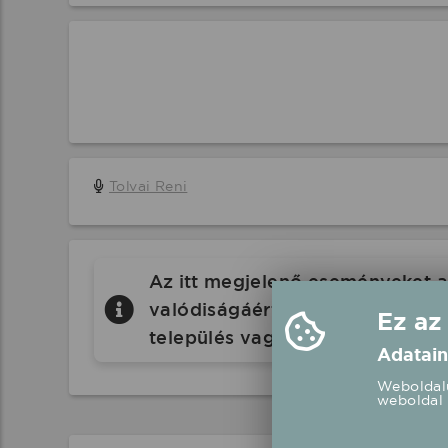
Tolvai Reni
Az itt megjelenő eseményeket a 
valódiságáért a Koncertbooking.
Ez az
település vagy eseményhelyszín
Adatain
Weboldalu
weboldal 