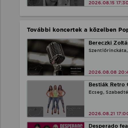
2026.08.15 17:3
További koncertek a közelben Pop
Bereczki Zoltá
Szentlőrinckáta
2026.08.08 20:
Bestiák Retro 
Ecseg, Szabadté
2026.08.21 17:
Desperado feat