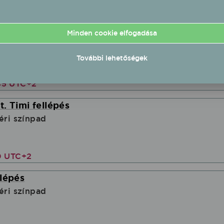
llépés
Minden cookie elfogadása
zabadter
További lehetőségek
45 UTC+2
. Timi fellépés
éri színpad
0 UTC+2
lépés
éri színpad