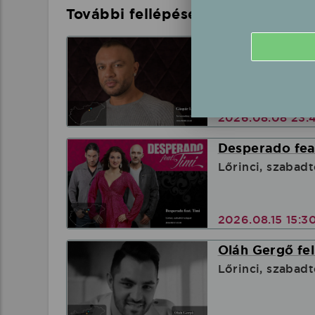
További fellépések a közelben
Gáspár Laci fe
Tarnazsadány, S
2026.08.08 23:
Desperado feat
Lőrinci, szabadt
2026.08.15 15:3
Oláh Gergő fel
Lőrinci, szabadt