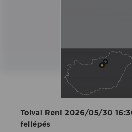
fellépés
-
2026.05.30.
|
Koncertbooking
Tolvai Reni 2026/05/30 16:3
fellépés