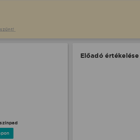
gszűnt!
Előadó értékelése
 színpad
apon