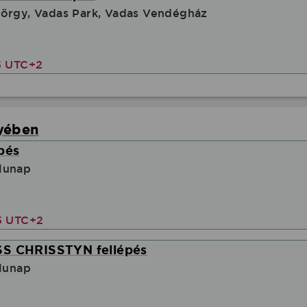
örgy, Vadas Park, Vadas Vendégház
5 UTC+2
yében
pés
lunap
5 UTC+2
SS CHRISSTYN fellépés
alunap