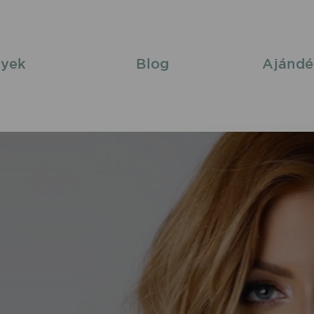
yek
Blog
Ajándé