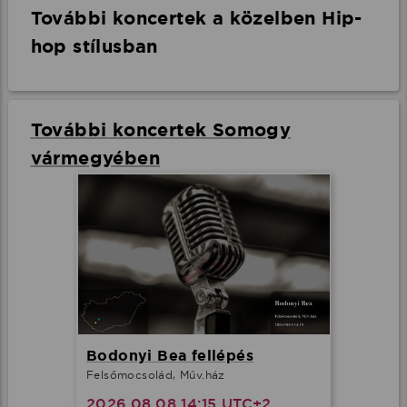
További koncertek a közelben Hip-
hop stílusban
További koncertek Somogy
vármegyében
Bodonyi Bea fellépés
Felsőmocsolád, Műv.ház
2026.08.08 14:15 UTC+2