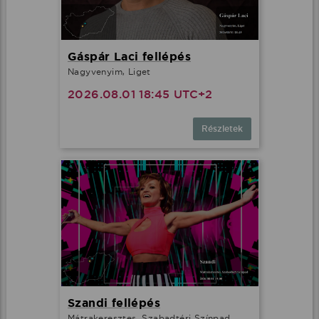
Gáspár Laci fellépés
Nagyvenyim, Liget
2026.08.01 18:45 UTC+2
Részletek
Szandi fellépés
Mátrakeresztes, Szabadtéri Színpad