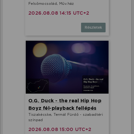
Felsőmocsolád, Műv.ház
2026.08.08 14:15 UTC+2
Részletek
O.G. Duck - the real Hip Hop
Boyz fél-playback fellépés
Tiszakécske, Termál Fürdő - szabadtéri
színpad
2026.08.08 15:00 UTC+2