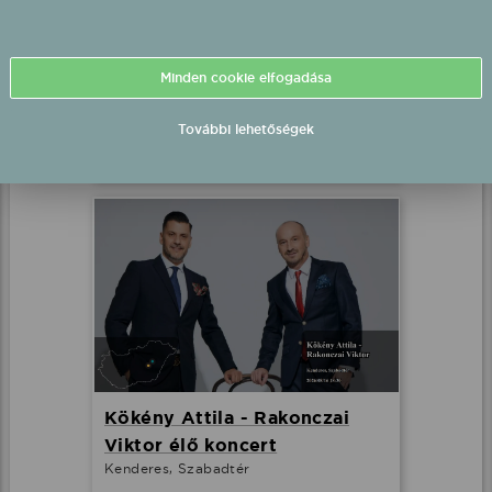
Balatonfüred, Balaton Szabadidő- És
Konferenciaközpont, Horváth Mihály
Utca
Minden cookie elfogadása
2026.08.15 20:30 UTC+2
További lehetőségek
Részletek
Kökény Attila - Rakonczai
Viktor élő koncert
Kenderes, Szabadtér