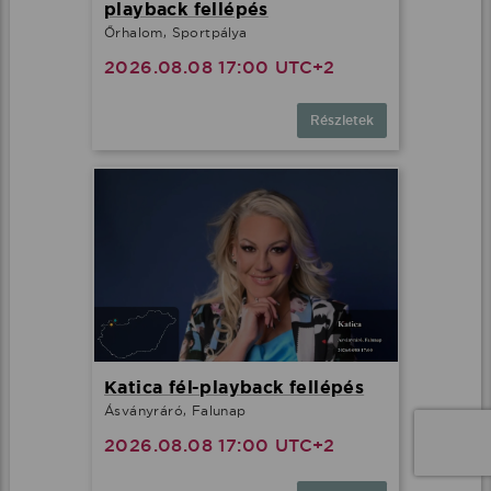
playback fellépés
Őrhalom, Sportpálya
2026.08.08 17:00 UTC+2
Részletek
Katica fél-playback fellépés
Ásványráró, Falunap
2026.08.08 17:00 UTC+2