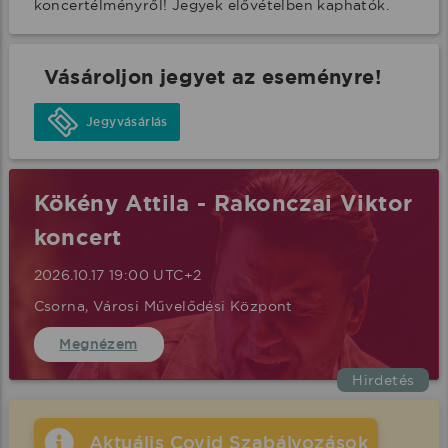
koncertélményről! Jegyek elővételben kaphatók.
Vásároljon jegyet az eseményre!
Jegyvásárlás
Kökény Attila - Rakonczai Viktor
koncert
2026.10.17 19:00 UTC+2
Csorna, Városi Művelődési Központ
Megnézem
Hirdetés
Aktuális Covid Szabályozások