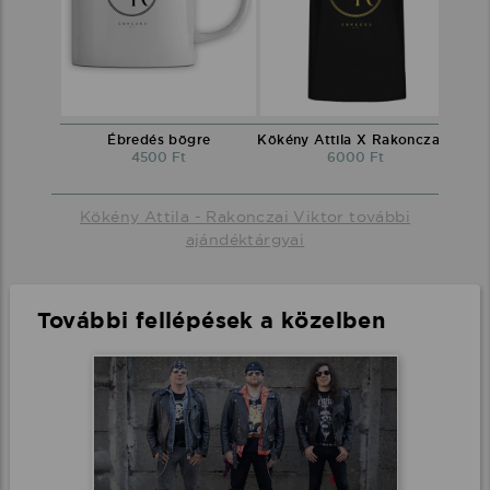
Ébredés bögre
Kökény Attila X Rakonczai Viktor környakú póló fekete
4500 Ft
6000 Ft
Kökény Attila - Rakonczai Viktor további
ajándéktárgyai
További fellépések a közelben