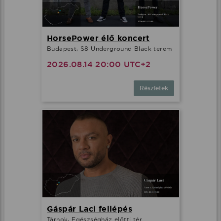
HorsePower élő koncert
Budapest, S8 Underground Black terem
2026.08.14 20:00 UTC+2
Részletek
Gáspár Laci fellépés
Tárnok, Egészségház előtti tér