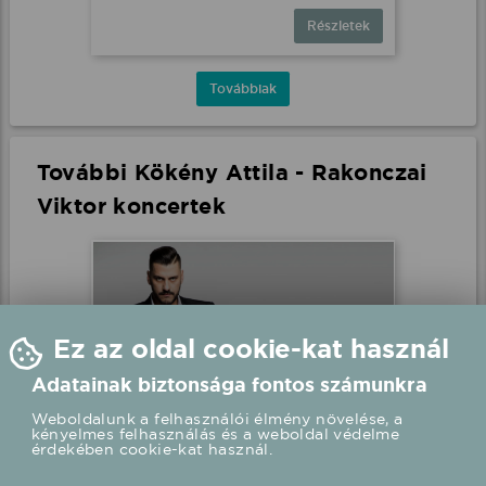
Részletek
Továbbiak
További Kökény Attila - Rakonczai
Viktor koncertek
Ez az oldal cookie-kat használ
Adatainak biztonsága fontos számunkra
Weboldalunk a felhasználói élmény növelése, a
kényelmes felhasználás és a weboldal védelme
érdekében cookie-kat használ.
Kökény Attila - Rakonczai
Viktor élő koncert