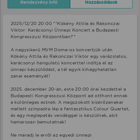
Rendezvény infó
Hozzászólások
2025/12/20 20:00 **Kökény Attila és Rakonczai 
Viktor: Karácsonyi Ünnepi Koncert a Budapesti 
Kongresszusi Központban!**

A nagysikerű MVM Dome-os koncertjük után 
Kökény Attila és Rakonczai Viktor egy varázslatos, 
karácsonyi hangulatú koncerttel indítja el az 
ünnepi készülődést, a tél egyik kihagyhatatlan 
zenei eseményét!

2025. december 20-án, este 20:00 órai kezdettel a 
Budapesti Kongresszusi Központ ad otthont ennek 
a különleges estnek. A megszokott kísérőzenekar 
mellett színpadra lép a fantasztikus Colour Quartet, 
és egy meglepetés vendéggel is készülnek, akit 
hamarosan bemutatnak!

Ne maradj le erről az egyedi ünnepi 