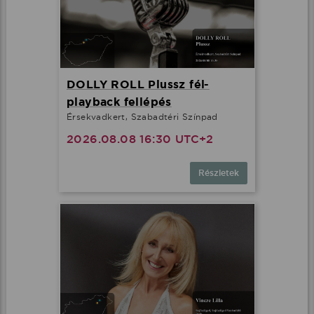
DOLLY ROLL Plussz fél-
playback fellépés
Érsekvadkert, Szabadtéri Színpad
2026.08.08 16:30 UTC+2
Részletek