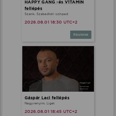
HAPPY GANG -és V1TAMIN
fellépés
Szank, Szabadtéri színpad
2026.08.01 18:30 UTC+2
Részletek
Gáspár Laci fellépés
Nagyvenyim, Liget
2026.08.01 18:45 UTC+2