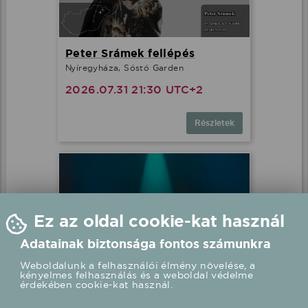
Peter Srámek fellépés
Nyíregyháza, Sóstó Garden
2026.07.31 21:30 UTC+2
Részletek
Ez az oldal cookie-kat használ
Adatainak biztonsága fontos számunkra
Weboldalunk a felhasználói élmény növelése, a
kényelmes felhasználás és a weboldal védelme
érdekében cookie-kat használ.
Gergely Róbert fellépés
Lenti, Rendezvénytér