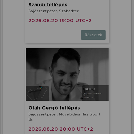
Szandi fellépés
Sajószentpéter, Szabadtér
2026.08.20 19:00 UTC+2
Részletek
Oláh Gergő fellépés
Sajószentpéter, Mûvelõdési Ház Sport
Út
2026.08.20 20:00 UTC+2