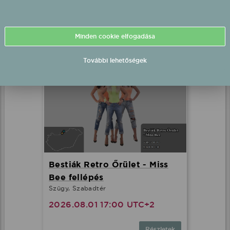
2026.07.31 21:30 UTC+2
Minden cookie elfogadása
Részletek
További lehetőségek
Bestiák Retro Őrület - Miss
Bee fellépés
Szügy, Szabadtér
2026.08.01 17:00 UTC+2
Részletek