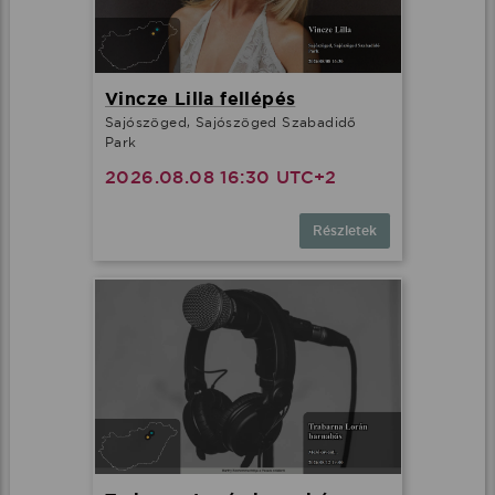
Vincze Lilla fellépés
Sajószöged, Sajószöged Szabadidő
Park
2026.08.08 16:30 UTC+2
Részletek