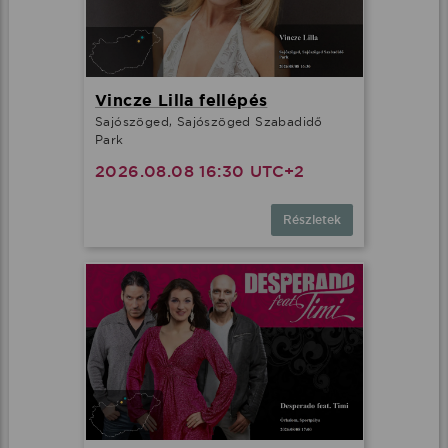
Vincze Lilla fellépés
Sajószöged, Sajószöged Szabadidő
Park
2026.08.08 16:30 UTC+2
Részletek