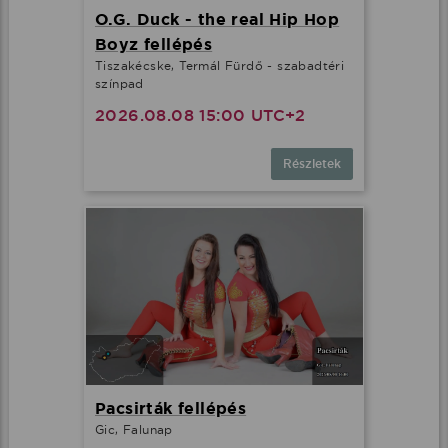
O.G. Duck - the real Hip Hop
Boyz fellépés
Tiszakécske, Termál Fürdő - szabadtéri
színpad
2026.08.08 15:00 UTC+2
Részletek
Pacsirták fellépés
Gic, Falunap