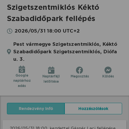
Szigetszentmiklós Kéktó
Szabadidőpark fellépés
2026/05/31 18:00 UTC+2
Pest vármegye Szigetszentmiklós, Kéktó
Szabadidőpark Szigetszentmiklós, Diófa
u. 3.
Google
Naptárfájl
Megosztás
Küldés
naptárhoz
letöltése
adás
Rendezvény infó
Hozzászólások
2026/05/31 18:00  kezdettel Gáspár Laci fellépése 