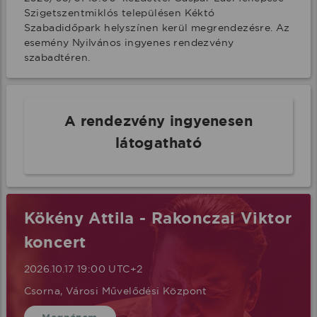
Szigetszentmiklós településen Kéktó 
Szabadidőpark helyszínen kerül megrendezésre. Az 
esemény Nyilvános ingyenes rendezvény 
szabadtéren.
A rendezvény ingyenesen
látogatható
Kökény Attila - Rakonczai Viktor
koncert
2026.10.17 19:00 UTC+2
Csorna, Városi Művelődési Központ