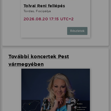
Tolvai Reni fellépés
Tordas, Focipálya
2026.08.20 17:15 UTC+2
Részletek
További koncertek Pest
vármegyében