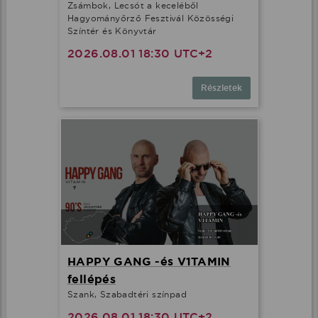
Zsámbok, Lecsót a keceléből
Hagyományőrző Fesztivál Közösségi
Színtér és Könyvtár
2026.08.01 18:30 UTC+2
Részletek
HAPPY GANG -és V1TAMIN
fellépés
Szank, Szabadtéri színpad
2026.08.01 18:30 UTC+2