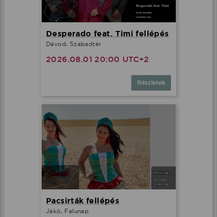
Desperado feat. Timi fellépés
Dávod, Szabadtér
2026.08.01 20:00 UTC+2
Részletek
Pacsirták fellépés
Jákó, Falunap